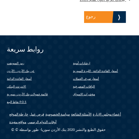
رجوع
روابط سريعة
إرشادات أمنية
رمز السويفت
(link is external)
أسعار الفائدة الدائنة - الليرة السورية
عن بنك الأردن - الأردن
أسعار صرف العملات
أسعار الفائدة الدائنة
الباقات المصرفية
الانترنت البنكي
(link is external)
مؤشرات الاسواق
قائمة عمولات بنك الأردن - سورية
نقاط البيع P.O.S
أعضاء مجلس الإدارة
الأسئلة الشائعة
سياسة الخصوصية
فرص عمل
خارطة الموقع
أوقات الدوام الرسمي
مواقع مفيدة
© © حقوق الطبع والنشر 2020 بنك الأردن سوريا- طور بواسطة