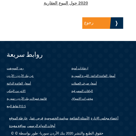
2020 حول البيوع العقارية
رجوع
روابط سريعة
إرشادات أمنية
رمز السويفت
(link is external)
أسعار الفائدة الدائنة - الليرة السورية
عن بنك الأردن - الأردن
أسعار صرف العملات
أسعار الفائدة الدائنة
الباقات المصرفية
الانترنت البنكي
(link is external)
مؤشرات الاسواق
قائمة عمولات بنك الأردن - سورية
نقاط البيع P.O.S
أعضاء مجلس الإدارة
الأسئلة الشائعة
سياسة الخصوصية
فرص عمل
خارطة الموقع
أوقات الدوام الرسمي
مواقع مفيدة
© © حقوق الطبع والنشر 2020 بنك الأردن سوريا- طور بواسطة