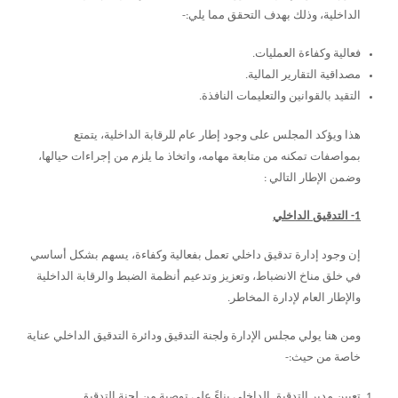
الداخلية، وذلك بهدف التحقق مما يلي:-
فعالية وكفاءة العمليات.
مصداقية التقارير المالية.
التقيد بالقوانين والتعليمات النافذة.
هذا ويؤكد المجلس على وجود إطار عام للرقابة الداخلية، يتمتع
بمواصفات تمكنه من متابعة مهامه، واتخاذ ما يلزم من إجراءات حيالها،
وضمن الإطار التالي :
1- التدقيق الداخلي
إن وجود إدارة تدقيق داخلي تعمل بفعالية وكفاءة، يسهم بشكل أساسي
في خلق مناخ الانضباط، وتعزيز وتدعيم أنظمة الضبط والرقابة الداخلية
والإطار العام لإدارة المخاطر.
ومن هنا يولي مجلس الإدارة ولجنة التدقيق ودائرة التدقيق الداخلي عناية
خاصة من حيث:-
تعيين مدير التدقيق الداخلي بناءً على توصية من لجنة التدقيق.