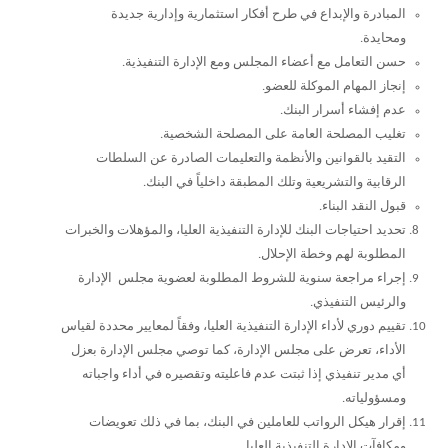
المبادرة والإبداع في طرح أفكار استثمارية وإدارية جديدة
ومحايدة.
حسن التعامل مع أعضاء المجلس ومع الإدارة التنفيذية.
إنجاز المهام الموكلة للعضو.
عدم إفشاء أسرار البنك.
تغليب المصلحة العامة على المصلحة الشخصية.
التقيد بالقوانين والأنظمة والتعليمات الصادرة عن السلطات
الرقابية والتشريعية وتلك المطبقة داخلياً في البنك.
قبول النقد البناء.
تحديد احتياجات البنك للإدارة التنفيذية العليا، والمؤهلات والخبرات
المطلوبة لهم وخطة الإحلال.
إجراء مراجعة سنوية للشروط المطلوبة لعضوية مجلس الإدارة
والرئيس التنفيذي.
تقييم دوري لأداء الإدارة التنفيذية العليا، وفقاً لمعايير محددة لقياس
الأداء، تعرض على مجلس الإدارة، كما توصي مجلس الإدارة بعزل
أي مدير تنفيذي إذا ثبتت عدم فاعليته وتقصيره في أداء واجباته
ومسؤولياته.
إقرار هيكل الرواتب للعاملين في البنك، بما في ذلك تعويضات
ومكافآت الإدارة التنفيذية العليا.