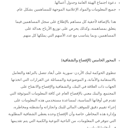
دعوة اجتماع الهيئة العامة وجدول أعمالها.
جميع المعلومات والمواد الإعلامية الموجهة للمساهمين بشكل عام.
هذا بالإضافة لأحقية كل مساهم بالإطلاع على سجل المساهمين فيما
يتعلق بمساهمته، وكذلك يحرص على توزيع الأرباح بعدالة على
المساهمين، وبما يتناسب مع عدد الأسهم التي يملكها كل منهم.
المحور الخامس (الإفصاح والشفافية)
تنطوي الحوكمة لبنك الأردن- سورية على أبعاد تتصل بالنزاهة والتعامل
بالاستقامة والأمانة، و الموضوعية والمسائلة عن القرارات التي اتخذتها
الجهات ذات العلاقة في البنك، والشفافية والإفصاح والانفتاح على
المجتمع، والبنك معني بالإفصاح العام عن كافة المعلومات الموثوقة التي
تقدم في أوقاتها المناسبة، لمساعدة مستخدمي هذه المعلومات على
إجراء تقييم دقيق للموقف المالي للبنك وانجازاته وأنشطته ومخاطره،
وإدارة هذه المخاطر، خاصة وأن الإفصاح وحده يعطي الشفافية المطلوبة
التي تتوفر في المعلومات، من الناحية النوعية والكمية التي يتم تقديمها
في أوقاتها المناسبة.