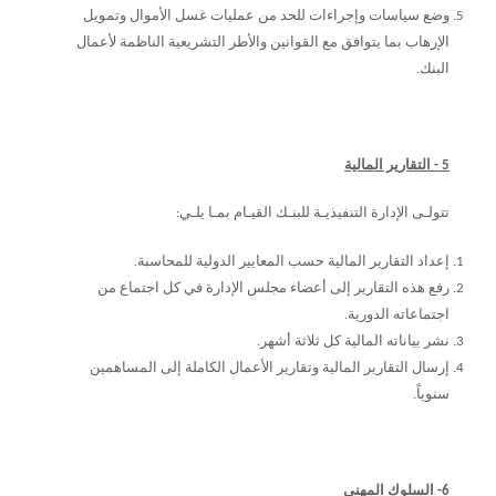
وضع سياسات وإجراءات للحد من عمليات غسل الأموال وتمويل
الإرهاب بما يتوافق مع القوانين والأطر التشريعية الناظمة لأعمال
البنك.
5 - التقارير المالية
تتولـى الإدارة التنفيذيـة للبنـك القيـام بمـا يلـي:
إعداد التقارير المالية حسب المعايير الدولية للمحاسبة.
رفع هذه التقارير إلى أعضاء مجلس الإدارة في كل اجتماع من
اجتماعاته الدورية.
نشر بياناته المالية كل ثلاثة أشهر.
إرسال التقارير المالية وتقارير الأعمال الكاملة إلى المساهمين
سنوياً.
6- السلوك المهني