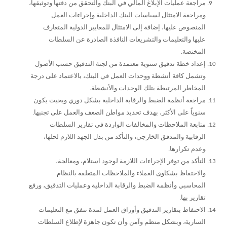
مراجعة عمليات الإبلاغ المالي في البنك والتحقق من دقتها وتوثيقها،
ومراجعة الامتثال لسياسات البنك الداخلية وإجراءات العمل
المنصوص عليها، إضافة إلى الامتثال للمعايير الدولية المتعارف
عليها والتعليمات والتشريعات النافذة الصادرة عن السلطات
المختصة.
إعداد خطة تدقيق سنوية معتمدة من لجنة التدقيق حسب الأصول
وتشمل كافة أنشطة ووحدات العمل في البنك، بالاعتماد على درجة
المخاطر المرتبطة بتلك الوحدات والأنشطة.
مراجعة أنظمة الضبط والرقابة الداخلية بشكل دوري وبحيث يكون
سنوياً على الأكثر، بهدف تحديد مواطن الضعف والعمل على تجنبها.
متابعة الملاحظات والمخالفات الواردة في تقارير السلطات
الرقابية والمدقق الخارجي، والتأكد من بذل الجهد اللازم لحلها،
وعدم تكرارها.
التأكد من توفر الإجراءات اللازمة لوجود استلام، ومعالجة،
والاحتفاظ بشكاوى العملاء والملاحظات المتعلقة بالنظام
المحاسبي وأنظمة الضبط والرقابة الداخلية وعمليات التدقيق، ورفع
تقارير بها.
الاحتفاظ بتقارير التدقيق وأوراق العمل لمدة تتفق مع التعليمات
السارية، وبشكل منظم وآمن وأن تكون جاهزة لإطلاع السلطات