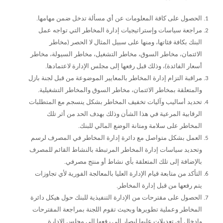
الحصول على كافة المعلومات عن أي مسألة تدخل ضمن مهامها.
مراجعة سياسات وإستراتيجيات إدارة المخاطر التي تواجه عمل
البنك بكافة فئاتها، ومنها على سبيل المثال لا الحصر (مخاطر
الائتمان، مخاطر السوق، مخاطر التشغيل، مخاطر السيولة، مخاطر
أسعار الفائدة)، وذلك قبل رفعها إلى مجلس الإدارة لاعتمادها.
مراقبة التزام إدارة المخاطر بالمعايير الموضوعة من قبل لجنة بازل
والمتعلقة بمخاطر الائتمان، مخاطر السوق والمخاطر التشغيلية.
تحديد أساليب وآليات تخفيف المخاطر بشكل ينسجم مع المتطلبات
الرقابية المرعية في هذا الشأن وذلك بهدف الحد من أثر تلك
المخاطر على سلامة ومتانة الوضع المالي للبنك.
العمل بشكل متواصل مع دائرة إدارة المخاطر في المصرف لرسم
وتحديد سياسات إدارة المخاطر المرتبطة بالنشاط القائم للمصرف
بالإضافة إلى تلك المتعلقة بأي نشاط أو منتج مصرفي.
التأكد من متابعة قيام الإدارة العليا بالمعالجة الفورية لأي تجاوزات
يتم رفعها من قبل إدارة المخاطر.
الحصول على مقترحات من الإدارة التنفيذية للبنك حول هيكل دائرة
المخاطر وعملية تطويرها وبحيث تقوم اللجنة بمراجعة المقترحات
وإدخال أي تعديلات عليها ليصار إلى رفعها إلى مجلس الإدارة