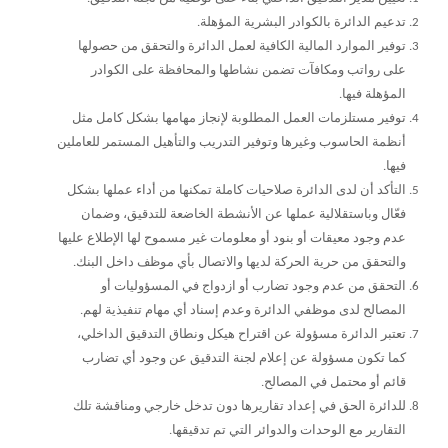
تدعيم الدائرة بالكوادر البشرية المؤهلة.
توفير الموارد المالية الكافية لعمل الدائرة والتحقق من حصولها
على رواتب ومكافآت تضمن نشاطها والمحافظة على الكوادر
المؤهلة فيها.
توفير مستلزمات العمل المطلوبة لإنجاز مهامها بشكل كامل مثل
أنظمة الحاسوب وغيرها وتوفير التدريب والتأهيل المستمر للعاملين
فيها.
التأكد أن لدى الدائرة صلاحيات كاملة تمكنها من أداء عملها بشكل
فعّال وباستقلالية عملها عن الأنشطة الخاضعة للتدقيق، وضمان
عدم وجود معيقات أو بنود أو معلومات غير مسموح لها الإطلاع عليها
والتحقق من حرية الحركة لديها والاتصال بأي موظف داخل البنك.
التحقق من عدم وجود تضارب أو ازدواج في المسؤوليات أو
المصالح لدى موظفي الدائرة وعدم إسناد أي مهام تنفيذية لهم.
تعتبر الدائرة مسؤولة عن اقتراح هيكل ونطاق التدقيق الداخلي،
كما تكون مسؤولة عن إعلام لجنة التدقيق عن وجود أي تضارب
قائم أو محتمل في المصالح.
للدائرة الحق في إعداد تقاريرها دون تدخل خارجي ومناقشة تلك
التقارير مع الوحدات والدوائر التي تم تدقيقها.