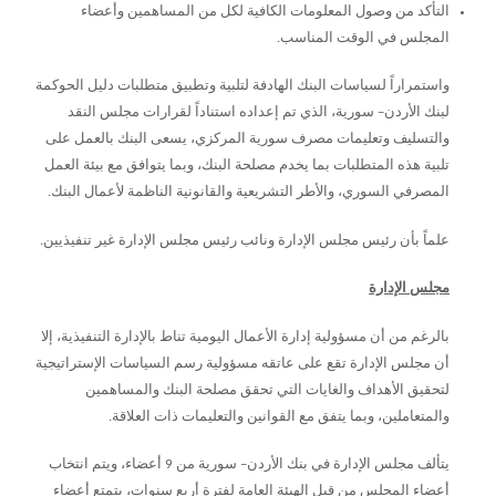
التأكد من وصول المعلومات الكافية لكل من المساهمين وأعضاء
المجلس في الوقت المناسب.
واستمراراً لسياسات البنك الهادفة لتلبية وتطبيق متطلبات دليل الحوكمة
لبنك الأردن– سورية، الذي تم إعداده استناداً لقرارات مجلس النقد
والتسليف وتعليمات مصرف سورية المركزي، يسعى البنك بالعمل على
تلبية هذه المتطلبات بما يخدم مصلحة البنك، وبما يتوافق مع بيئة العمل
المصرفي السوري، والأطر التشريعية والقانونية الناظمة لأعمال البنك.
علماً بأن رئيس مجلس الإدارة ونائب رئيس مجلس الإدارة غير تنفيذيين.
مجلس الإدارة
بالرغم من أن مسؤولية إدارة الأعمال اليومية تناط بالإدارة التنفيذية، إلا
أن مجلس الإدارة تقع على عاتقه مسؤولية رسم السياسات الإستراتيجية
لتحقيق الأهداف والغايات التي تحقق مصلحة البنك والمساهمين
والمتعاملين، وبما يتفق مع القوانين والتعليمات ذات العلاقة.
يتألف مجلس الإدارة في بنك الأردن– سورية من 9 أعضاء، ويتم انتخاب
أعضاء المجلس من قبل الهيئة العامة لفترة أربع سنوات، يتمتع أعضاء