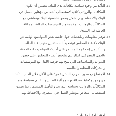
التأكد من وجود سياسة مكافآت لدى البنك، تتضمن أن تكون
المكافآت والرواتب كافية لاستقطاب أشخاص مؤهلين للعمل في
البنك والاحتفاظ بهم بشكل يضمن تنافسية البنك ويتماشى مع
المكافآت والرواتب المقدمة من المؤسسات المالية المماثلة
العاملة في السوق.
توفير معلومات وملخصات حول خلفية بعض المواضيع الهامة عن
البنك لأعضاء المجلس (وتحديداً المستقلين منهم) عند الطلب،
والتأكد من إطلاعهم المستمر على أحدث المواضيع ذات العلاقة
بالعمل المصرفي، لذلك يتم تشجيع أعضاء المجلس على حضور
الندوات والمناسبات، التي تتيح لهم فرصة اللقاء مع المؤسسات
والشركات المحلية والعالمية.
الاجتماع مع مدير الموارد البشرية مرة على الأقل خلال العام، للتأكد
من وجود وكفاية وعدالة ووضوح آلية التعيين والتقييم وسياسة منح
المكافآت والرواتب وسياسة التدريب والتأهيل المستمر، بما يضمن
استقطاب أشخاص مؤهلين للعمل في المصرف والاحتفاظ بهم.
لجنة إدارة المخاطر :