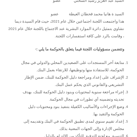
السيد عبد العزيز رشيد السخني عضو
السيد ة هانيا محمد قحطان العيطة عضو
هذا واجتمعت اللجنة اجتماعين خلال عام 2021، حيث قام السيدة ديما
نشاوي بتمثيل دائرة الموارد البشرية عند الاجتماع باللجنة خلال عام 2021
، وقامت بالرد على كافة استفسارات اللجنة.
وتتضمن مسؤوليات اللجنة فيما يتعلق بالحوكمة ما يلي :-
متابعة آخر المستجدات على الصعيدين المحلي والدولي في مجال
الحوكمة، للاستفادة منها وتوظيفها، للارتقاء بعمل البنك.
الإشراف على إعداد ومراجعة دليل الحوكمة للبنك، ضمن الإطار
التشريعي والقانوني الذي يحكم عمل البنك.
إجراء مراجعة سنوية لمحتويات وبنود دليل الحوكمة للبنك، بهدف
تحديثه وتضمينه أي تطورات في مجال الحوكمة.
وضع الإجراءات والأساليب الكفيلة بتنفيذ بنود ومحتويات دليل
الحوكمة والتقيد بها.
إعداد تقييم سنوي لمدى تطبيق الحوكمة في البنك وتقديمه إلى
مجلس الإدارة وإلى الجهات المعنية بذلك.
التنسيق مع لجنة التدقيق للتأكد من الالتزام بالدليل.