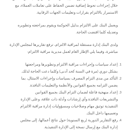
خلال إجراءات تحوط إضافية تضمن الحفاظ على تعاملات العملاء، مع
الاستمرار بالالتزام بقرارات وتعليمات الجهات الرقابية.
ويعمل البنك على الالتزام بدليل الحوكمة ويقوم بمراجعته وتطويره
وتعديله كلما اقتضت الحاجة.
ولدى البنك إدارة مستقلة لمراقبة الالتزام، ترفع تقاريرها لمجلس الإدارة
مباشرة، وفيما يلي الإطار العام لعمل مديرية مراقبة الالتزام:
إعداد سياسات وإجراءات مراقبة الالتزام وتطويرها ومراجعتها
بشكل دوري (مرة في السنة كحد أدنى) وكلما دعت الحاجة لذلك.
التأكد من مدى التزام المصرف بسياسات وإجراءات الامتثال، بما
يضمن التزامه بجميع القوانين والأنظمة والتعليمات النافذة.
إعداد منهجية فاعلة لضمان التزام البنك بجميع القوانين
والتشريعات النافذة وأي إرشادات وأدلة ذات علاقة، وعلى الإدارة
التنفيذية توثيق مهام وصلاحيات ومسؤوليات إدارة مراقبة الالتزام
وتعميمها داخل البنك.
رفع التقارير الدورية (ربع السنوية) حول نتائج أعمالها، إلى مجلس
إدارة البنك مع إرسال نسخة إلى الإدارة التنفيذية.