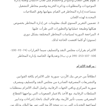
تقوم بعض اللجان والدوائر والأقسام مثل لجان الائتمان ولجنة إدارة
الموجودات والمطلوبات ودائرة الخزينة وقسم مخاطر التشغيل
بمساعدة إدارة المخاطر في القيام بمهامها وفق الصلاحيات
المحددة لهذه اللجان.
تضمين التقرير السنوي للبنك معلومات عن إدارة المخاطر بخصوص
هيكلها وطبيعة عملياتها والتطورات التي طرأت عليها.
المراجعة الدورية لسياسات المخاطر المختلفة بشكل دوري
(سنوي) أو كلما اقتضت الحاجة لذلك.
الالتزام بقرارات مجلس النقد والتسليف سيما القرارات (74- 93- 100-
106- 107-253- 390 م
ن ب4) وتعديلاتها، الخاصة بإدارة المخاطر
- مراقبة الالتزام
انطلاقاً من حرص بنك الأردن- سورية على الالتزام بكافة القوانين
والتشريعات المصرفية الصادرة من مجلس النقد والتسليف ومصرف
سورية المركزي وباقي الجهات الرقابية، واصل البنك الالتزام بمتطلبات
السلطات الرقابية، مع الأخذ بالاعتبار الصعوبات التي يواجهها القطاع
المصرفي بسبب تأثير الأزمة، وقد قام البنك باتخاذ إجراءات وتدابير
لمواجهة التحديات التي برزت نتيجة الأزمة التي تمر بها البلاد، وذلك من