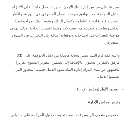
ومن هنا فإن مجلس إدارة بنك الأردن– سورية يعمل جاهداً على الالتزام
بدليل الحوكمة، بما يتوافق مع بيئة العمل المصرفي في سورية، والأطر
التشريعية والقانونية الناظمة لأعمال البنك، ويقوم البنك بمراجعة هذا
الدليل وتطويره وتعديله من وقت لآخر وكلما اقتضت الحاجة، وذلك بهدف
مواكبة التغيرات في احتياجاته وتوقعاته إضافة إلى التغيرات في السوق
المصرفي.
وعليه فقد قام البنك بنشر نسخة محدثة من دليل الحوكمة على (
CD
)
مرفق بالتقرير السنوي، بالإضافة إلى تضمين التقرير السنوي تقريراً
للجمهور عن مدى التزام إدارة البنك ببنود الدليل حسب المحاور التي
تضمنها الدليل.
المحور الأول (مجلس الإدارة)
رئيس مجلس الإدارة
بخصوص منصب الرئيس فقد نصت تعليمات دليل الحوكمة على مـا يلـي
:-