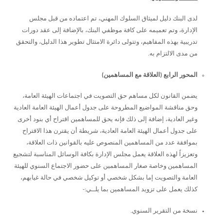
لدى البنك دليل لميثاق السلوك المهني، تم اعتماده من قبل مجلس
الإدارة، وتم تعميمه على كافة موظفي البنك، بالإضافة إلى عقد دورات
تدريبية بهذه المفاهيم، وتتولى دائرة الامتثال تطوير هذا الدليل، والتحقق
من مدى الالتزام به.
المحور الرابع (العلاقة مع المساهمين)
يضمن القانون لكل مساهم حق التصويت في اجتماعات الهيئة العامة،
وحق مناقشة المواضيع المطروحة على جدول أعمال الهيئة العامة العادية
وغير العادية، إضافة إلى ذلك فإنه يحق للمساهمين اقتراح أي بنود أخرى
على جدول أعمال الهيئة العامة العادية، شريطة أن يقترن هذا الاقتراح
بموافقة عدد من المساهمين المنصوص عليه بالقوانين ذات العلاقة،
وتعزيزاً لهذه العلاقة يعمل مجلس الإدارة بكافة الوسائل المناسبة لتشجيع
المساهمين وخاصة صغار المساهمين على حضور الاجتماع السنوي للهيئة
العامة والتصويت إما بشكل شخصي أو توكيل شخصي في حالة غيابهم،
كذلك يعمل على تزويد المساهمين بما يلــي:-
نسخة من التقرير السنوي.