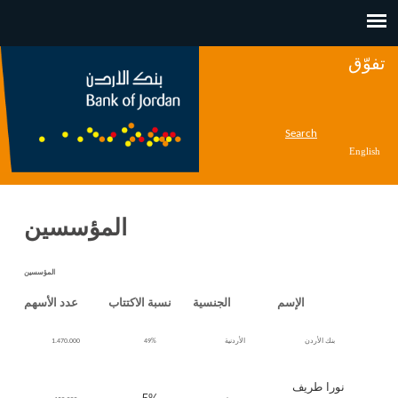
Jump to navigation
تفوّق
Search
English
المؤسسين
المؤسسين
الإسم
الجنسية
نسبة الاكتتاب
عدد الأسهم
بنك الأردن
الأردنية
49%
1.470.000
نورا طريف