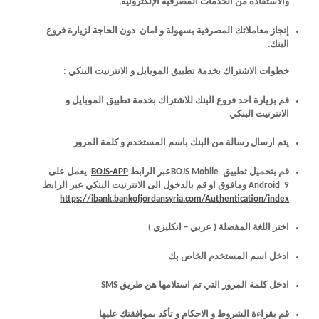
والاستفادة من الخدمات المصرفية الإلكترونية.
إنجاز معاملاتك المصرفية بسهولة و امان دون الحاجة لزيارة فروع
البنك.
خطوات الاشتراك بخدمة تطبيق الموبايل و الانترنيت البنكي :
قم بزيارة احد فروع البنك للاشتراك بخدمة تطبيق الموبايل و
الانترنيت البنكي
يتم ارسال رسالة من البنك باسم المستخدم و كلمة المرور
قم بتحميل تطبيق BOJS Mobileعبر الرابط
BOJS-APP
يعمل على
Android 9 ومافوق او قم بالدخول الى الانترنيت البنكي عبر الرابط
https://ibank.bankofjordansyria.com/Authentication/index
اختر اللغة المفضلة ( عربي – انكليزي )
ادخل اسم المستخدم الخاص بك
ادخل كلمة المرور التي تم استلامها هن طريق SMS
قم بقراءة الشروط و الاحكام و تأكد بموافقتك عليها