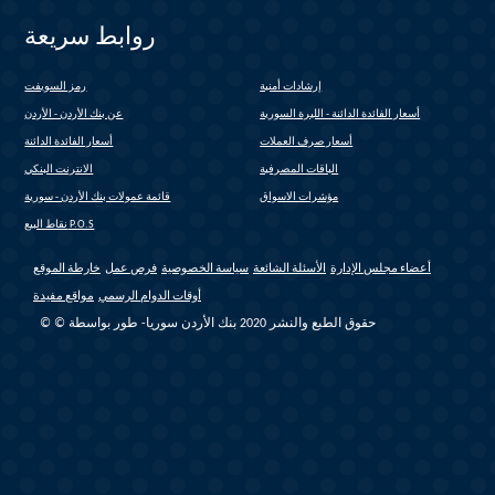
روابط سريعة
إرشادات أمنية
رمز السويفت
(link is external)
أسعار الفائدة الدائنة - الليرة السورية
عن بنك الأردن - الأردن
أسعار صرف العملات
أسعار الفائدة الدائنة
الباقات المصرفية
الانترنت البنكي
(link is external)
مؤشرات الاسواق
قائمة عمولات بنك الأردن - سورية
نقاط البيع P.O.S
أعضاء مجلس الإدارة
الأسئلة الشائعة
سياسة الخصوصية
فرص عمل
خارطة الموقع
أوقات الدوام الرسمي
مواقع مفيدة
© © حقوق الطبع والنشر 2020 بنك الأردن سوريا- طور بواسطة