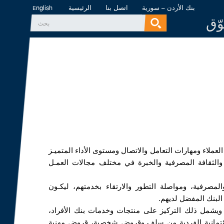
بنك الأردن – سورية
اتصل بنا
الرئيسية
English
وّق
‏بحث ‏
استمارة البحث
لعملاء ومهارات التعامل والاتصال ومستوى الأداء المتميـز
والثقافة المصرفية والخبرة في مختلف مجالات العمـل
المصرفية، ومواصلة التطور والارتقاء بخدمتهم، ليكـون
البنك المفضل لديهم.
 ويشمل ذلك التركيز على منتجات وخدمات بنك الأفراد،
ائتمانية الفردية من سلف وقروض شخصية، قروض مهنية