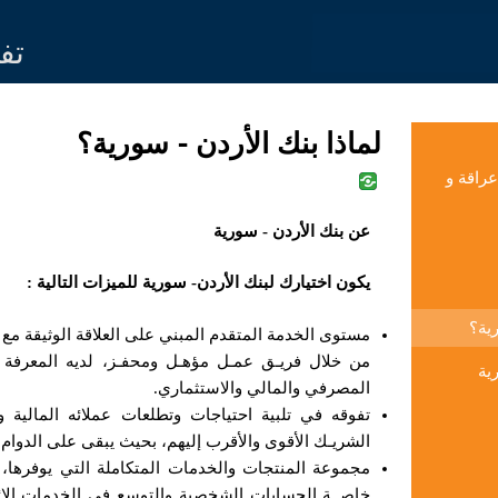
Jump to navigation
تف
لماذا بنك الأردن - سورية؟
عراقة و
عن بنك الأردن - سورية
يكون اختيارك لبنك الأردن- سورية للميزات التالية :
رية؟
مستوى الخدمة المتقدم المبني على العلاقة الوثيقة مع ا
من خلال فريـق عمـل مؤهـل ومحفـز، لديه المعرفة 
ية
المصرفي والمالي والاستثماري.
تفوقه في تلبية احتياجات وتطلعات عملائه المالية و
الشريـك الأقوى والأقرب إليهم، بحيث يبقى على الدوام 
مجموعة المنتجات والخدمات المتكاملة التي يوفرها،
خاصــة الحسابات الشخصية والتوسع في الخدمات ال