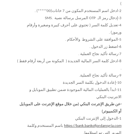
)
2-ادخل اسم المستخدم المكون من 7 خانات(00*****) .
3-إدخال رمز الـ OTP المرسل برسالة نصية .SMS
4-تعديل كلمة السر ( تحتوي على أحرف كبيرة وصغيرة وأرقام
ورموز) .
5-الموافقة على الشروط والأحكام .
6-اضغط زر الدخول .
7-رسالة تأكيد نجاح العملية .
8-ادخل كلمة السر المالية الجديدة ( المكونة من أربعة أرقام فقط )
.
9-رسالة تأكيد نجاح العملية.
10-إعادة الدخول بكلمة السر الجديدة
11-ابدأ بالعمليات المالية الموجودة ضمن تطبيق الموبايل و
الانترنيت البنكي
·عن طريق الإنترنت البنكي (من خلال موقع الإنترنت على الموبايل
أو الكمبيوتر)
1-الدخول إلى الإنترنت البنكي
https://bank.bankofjordansyria.com
باسم المستخدم وكلمة
المرور التي تم استلامها.