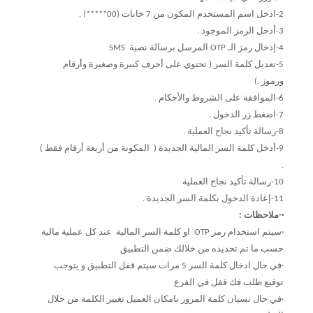
2-ادخل اسم المستخدم المكون من 7 خانات (00*****) .
3-أدخل الرمز الموجود .
4-إدخال رمز الـ OTP المرسل برسالة نصية SMS
5-تعديل كلمة السر ( تحتوي على أحرف كبيرة وصغيرة وأرقام
ورموز .)
6-الموافقة على الشروط والأحكام .
7-اضغط زر الدخول .
8-رسالة تأكيد نجاح العملية .
9-أدخل كلمة السر المالية الجديدة ( المكونة من أربعة أرقام فقط )
.
10-رسالة تأكيد نجاح العملية
11-إعادة الدخول بكلمة السر الجديدة .
·-ملاحظات :
·سيتم استخدام رمز OTP او كلمة السر المالية عند كل عملية مالية
حسب ما تم تحديده من خلالك ضمن التطبيق
·في حال ادخال كلمة السر 5 مرات سيتم قفل التطبيق و يتوجب
توقيع طلب فك قفل في الفرع
·في حال نسيان كلمة المرور بامكان العميل تغيير الكلمة من خلال