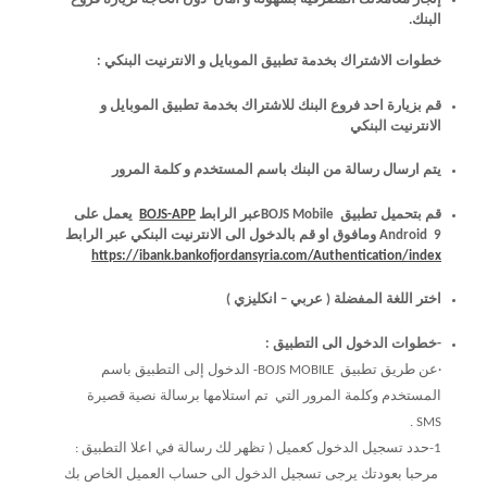
البنك.
خطوات الاشتراك بخدمة تطبيق الموبايل و الانترنيت البنكي :
قم بزيارة احد فروع البنك للاشتراك بخدمة تطبيق الموبايل و
الانترنيت البنكي
يتم ارسال رسالة من البنك باسم المستخدم و كلمة المرور
قم بتحميل تطبيق BOJS Mobileعبر الرابط
BOJS-APP
يعمل على
Android 9 ومافوق او قم بالدخول الى الانترنيت البنكي عبر الرابط
https://ibank.bankofjordansyria.com/Authentication/index
اختر اللغة المفضلة ( عربي – انكليزي )
-خطوات الدخول الى التطبيق :
·عن طريق تطبيق BOJS MOBILE- الدخول إلى التطبيق باسم
المستخدم وكلمة المرور التي تم استلامها برسالة نصية قصيرة
SMS .
1-حدد تسجيل الدخول كعميل ( تظهر لك رسالة في اعلا التطبيق :
مرحبا بعودتك يرجى تسجيل الدخول الى حساب العميل الخاص بك